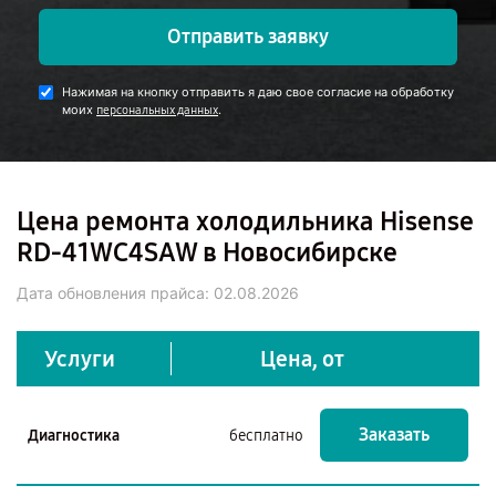
Отправить заявку
Нажимая на кнопку отправить я даю свое согласие на обработку
моих
.
персональных данных
Цена ремонта холодильника Hisense
RD-41WC4SAW в Новосибирске
Дата обновления прайса:
02.08.2026
Услуги
Цена, от
Заказать
Диагностика
бесплатно