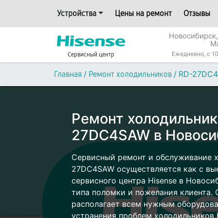
Устройства
Цены на ремонт
Отзывы
Новосибирск,
М
Ежедневно, с 10
Сервисный центр
/
/
RD-27DC
Главная
Ремонт холодильников
Ремонт холодильник
27DC4SAW в Новоси
Сервисный ремонт и обслуживание х
27DC4SAW осуществляется как с выез
сервисного центра Hisense в Новоси
типа поломки и пожелания клиента.
располагает всем нужным оборудова
устранения проблем холодильников H