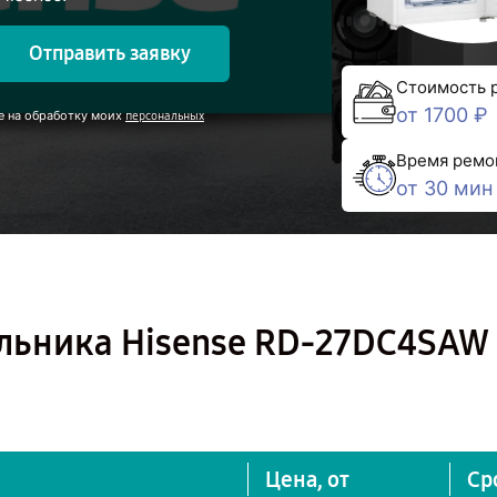
Отправить заявку
Стоимость 
от 1700 ₽
е на обработку моих
персональных
Время ремо
от 30 мин
льника Hisense RD-27DC4SAW 
Цена, от
Ср