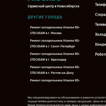
Телеф
Сервисный центр в Новосибирске
Стира
ДРУГИЕ ГОРОДА
Телев
Ремонт холодильника Hisense RD-
27DC4SAW в г. Москва
Холо
Ремонт холодильника Hisense RD-
Конд
27DC4SAW в г. Санкт-Петербург
Ремонт холодильника Hisense RD-
Робот
27DC4SAW в г. Краснодар
Ремонт холодильника Hisense RD-
27DC4SAW в г. Ростов-на-Дону
Ремонт холодильника Hisense RD-
27DC4SAW в г. Нижний Новгород
Ремонт холодильника Hisense RD-
Мы специализируемся на обслуживании и ремонте устройств
27DC4SAW в г. Челябинск
осуществляем диагностику и наладку продукции. Цены на с
бренд Hisense используется нами лишь с целью информиров