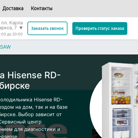
Доставка
Контакты
 пл. Карла
аркса, 7
▼
Проверить статус заказа
Заказать звонок
:00 до 20:00
4SAW
а Hisense RD-
бирске
олодильника Hisense RD-
дом на дом, так и на базе
бирске. Выбор зависит от
 Сервисный центр
нием для диагностики и
isense.