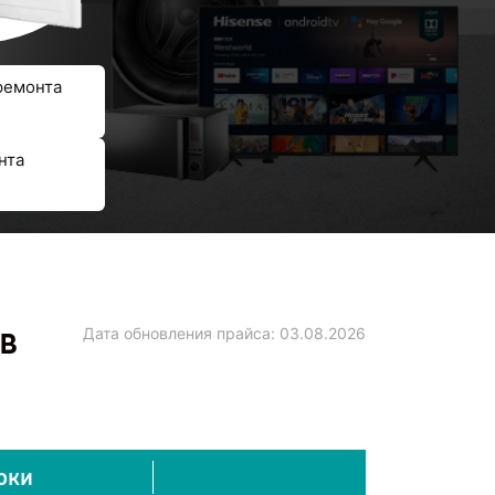
ремонта
нта
в
Дата обновления прайса:
03.08.2026
оки